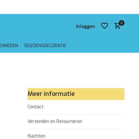
g vanaf €75,-
0
Inloggen
GENHEDEN
SEIZOENSDECORATIE
Account aanmaken
Account aanmaken
Meer informatie
Contact
Verzenden en Retourneren
Klachten