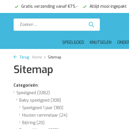
Gratis verzending vanaf €75,-
Altijd mooi ingepakt
Voor 
SPEELGOED
KNUTSELEN
ONDE
Terug
Home
Sitemap
Sitemap
Categorieën:
Speelgoed
(3382)
Baby speelgoed
(308)
Speelgoed 1 jaar
(180)
Houten rammelaar
(24)
Bijtring
(20)