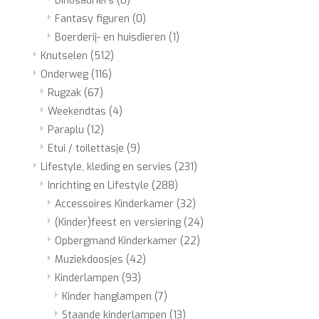
Dinosauriërs
(0)
Fantasy figuren
(0)
Boerderij- en huisdieren
(1)
Knutselen
(512)
Onderweg
(116)
Rugzak
(67)
Weekendtas
(4)
Paraplu
(12)
Etui / toilettasje
(9)
Lifestyle, kleding en servies
(231)
Inrichting en Lifestyle
(288)
Accessoires Kinderkamer
(32)
(Kinder)feest en versiering
(24)
Opbergmand Kinderkamer
(22)
Muziekdoosjes
(42)
Kinderlampen
(93)
Kinder hanglampen
(7)
Staande kinderlampen
(13)