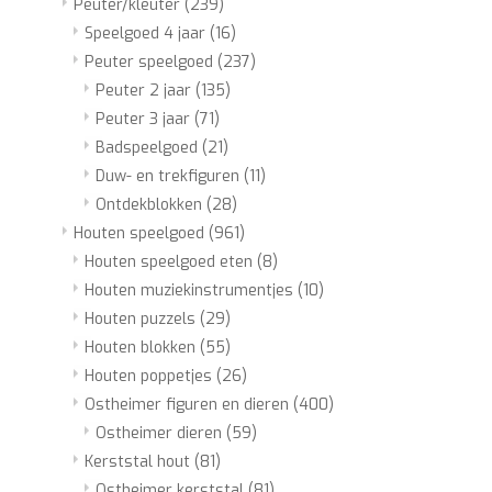
Peuter/kleuter
(239)
Speelgoed 4 jaar
(16)
Peuter speelgoed
(237)
Peuter 2 jaar
(135)
Peuter 3 jaar
(71)
Badspeelgoed
(21)
Duw- en trekfiguren
(11)
Ontdekblokken
(28)
Houten speelgoed
(961)
Houten speelgoed eten
(8)
Houten muziekinstrumentjes
(10)
Houten puzzels
(29)
Houten blokken
(55)
Houten poppetjes
(26)
Ostheimer figuren en dieren
(400)
Ostheimer dieren
(59)
Kerststal hout
(81)
Ostheimer kerststal
(81)