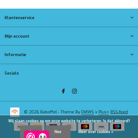
Klantenservice
Mijn account
Informatie
Socials
© 2026 Baboffel - Theme By
DMWS
x
Plus+
RSS-feed
Wij slaan cookies op om onze website te verbeteren. Is dat akkoord?
Ja
Nee
Meer over cookies »
9,8