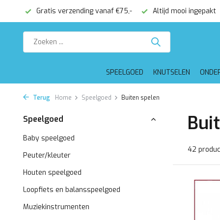
€75,-
Altijd mooi ingepakt
Voor 16:00 besteld, dezelfde 
SPEELGOED
KNUTSELEN
ONDE
Terug
Home
Speelgoed
Buiten spelen
Bui
Speelgoed
Baby speelgoed
42 produ
Peuter/kleuter
Houten speelgoed
Loopfiets en balansspeelgoed
Muziekinstrumenten