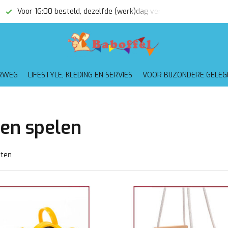
(werk)dag verzonden
Gratis verzending vanaf €75,-
RWEG
LIFESTYLE, KLEDING EN SERVIES
VOOR BIJZONDERE GELE
ten spelen
cten