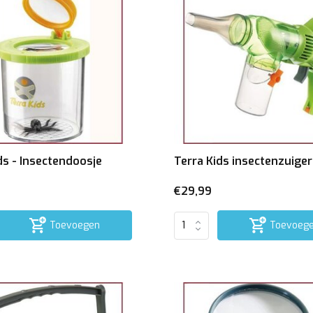
ds - Insectendoosje
Terra Kids insectenzuiger
€29,99
Toevoegen
Toevoeg