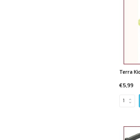
Baby speelgoed
6 maanden
(1)
9 maanden
(1)
1 jaar
(5)
Leeftijdscategorie
3-6 jaar
(2)
Terra Ki
4-8 jaar
(2)
€5,99
6-10 jaar
(2)
7-13 jaar
(3)
8-15 jaar
(4)