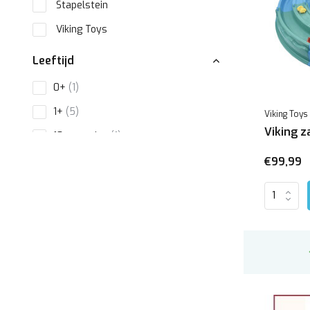
Stapelstein
Viking Toys
Leeftijd
0+
(1)
1+
(5)
Viking Toys
Viking 
18 maanden
(1)
2+
(1)
€99,99
3+
(3)
4+
(1)
Toon meer
Materiaal
Kunststof
(9)