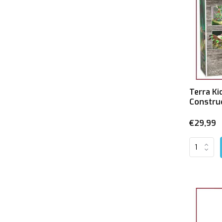
Terra Ki
Construc
€29,99