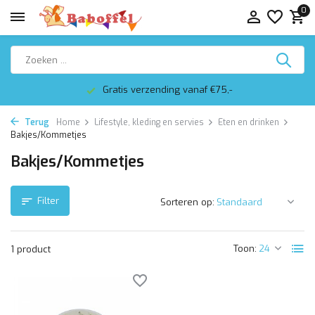
0
Gratis verzending vanaf €75,-
Terug
Home
Lifestyle, kleding en servies
Eten en drinken
Bakjes/Kommetjes
Bakjes/Kommetjes
Filter
Sorteren op:
Toon:
1 product