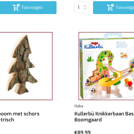
Toevoegen
Toevoeg
Haba
oom met schors
Kullerbü Knikkerbaan Ba
risch
Boomgaard
€89,99