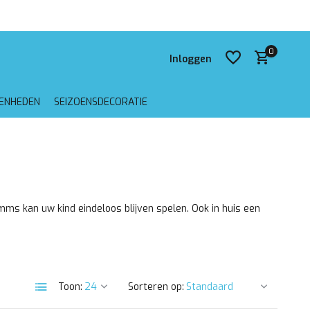
0
Inloggen
GENHEDEN
SEIZOENSDECORATIE
Account aanmaken
Account aanmaken
s kan uw kind eindeloos blijven spelen. Ook in huis een
Toon:
Sorteren op: