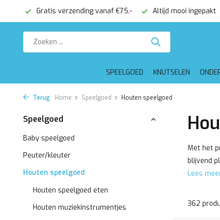
€75,-
Altijd mooi ingepakt
Voor 16:00 besteld, dezelfde 
SPEELGOED
KNUTSELEN
ONDE
Terug
Home
Speelgoed
Houten speelgoed
Hou
Speelgoed
Baby speelgoed
Met het p
Peuter/kleuter
blijvend p
Houten speelgoed
Lees mee
Houten speelgoed eten
362 prod
Houten muziekinstrumentjes