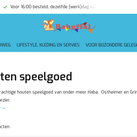
(werk)dag verzonden
Gratis verzending vanaf €75,-
RWEG
LIFESTYLE, KLEDING EN SERVIES
VOOR BIJZONDERE GELE
ten speelgoed
rachtige houten speelgoed van onder meer Haba, Ostheimer en Grimm
lezier.
r
ucten