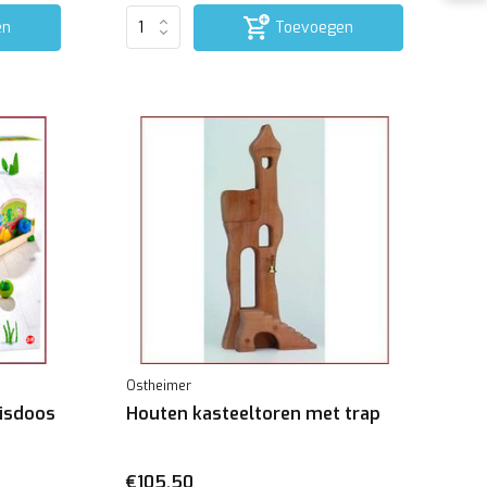
en
Toevoegen
Ostheimer
sisdoos
Houten kasteeltoren met trap
€105,50