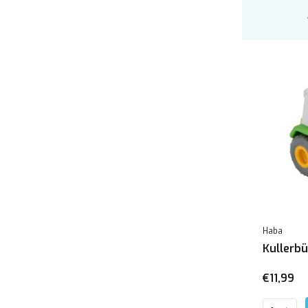
Materiaal
Hout
(43)
Kunststof
(9)
Karton
(2)
Baby speelgoed
1 jaar
(3)
Leeftijdscategorie
3-6 jaar
(12)
4-8 jaar
(10)
Haba
6-10 jaar
(8)
Kullerbü
7-13 jaar
(2)
€11,99
8-15 jaar
(1)