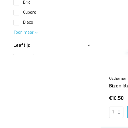
Brio
Cuboro
Djeco
Toon meer
Leeftijd
1+
(12)
18 maanden
(8)
2+
(15)
Ostheimer
Bizon kl
3+
(18)
4+
(2)
€16,50
5+
(2)
Toon meer