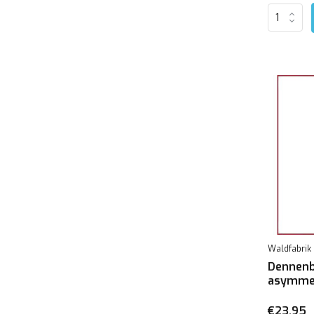
Waldfabrik
Dennenb
asymmet
€23,95