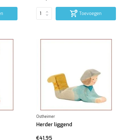
en
Toevoegen
Ostheimer
Herder liggend
€41,95