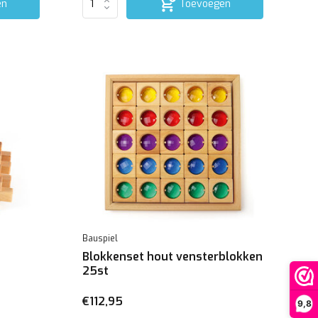
en
Toevoegen
Bauspiel
Blokkenset hout vensterblokken
25st
€112,95
9,8