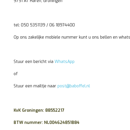
9751 AT Haren, Groningen
tel: 050 5351139 / 06 18974400
Op ons zakelijke mobiele nummer kunt u ons bellen en what
Stuur een bericht via
WhatsApp
of
Stuur een mailtje naar
post@baboffel.nl
KvK Groningen: 88552217
BTW nummer: NL004624851B84