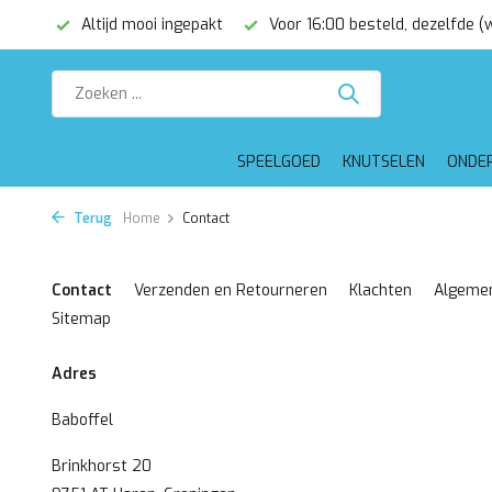
epakt
Voor 16:00 besteld, dezelfde (werk)dag verzonden
SPEELGOED
KNUTSELEN
ONDE
Terug
Home
Contact
Contact
Verzenden en Retourneren
Klachten
Algeme
Sitemap
Adres
Baboffel
Brinkhorst 20