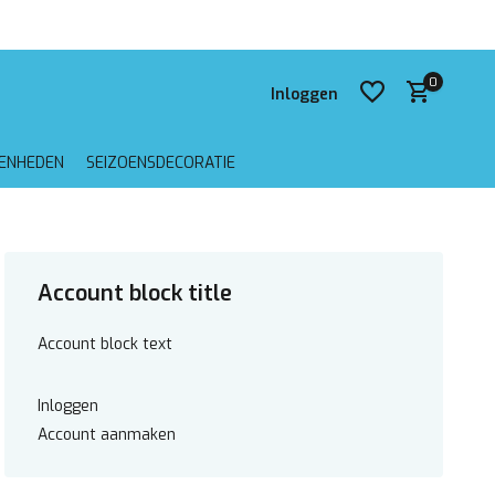
6:00 besteld, dezelfde (werk)dag verzonden
Gratis verzending
0
Inloggen
GENHEDEN
SEIZOENSDECORATIE
Account aanmaken
Account block title
Account aanmaken
Account block text
Inloggen
Account aanmaken