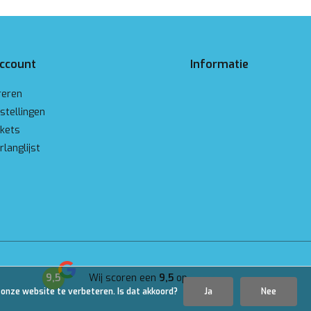
account
Informatie
reren
stellingen
ckets
rlanglijst
9,5
Wij scoren een
9,5
op
Google
 onze website te verbeteren. Is dat akkoord?
Ja
Nee