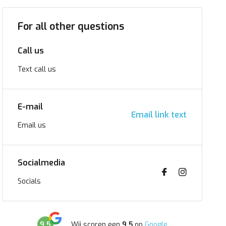
For all other questions
Call us
Text call us
E-mail
Email link text
Email us
Socialmedia
Socials
9,5
Wij scoren een
9,5
op
Google