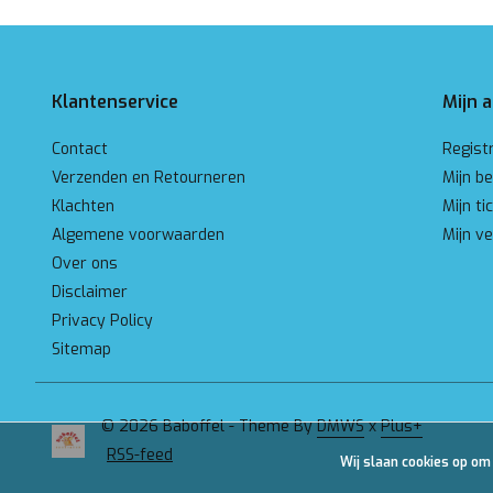
Klantenservice
Mijn 
Contact
Regist
Verzenden en Retourneren
Mijn be
Klachten
Mijn ti
Algemene voorwaarden
Mijn ve
Over ons
Disclaimer
Privacy Policy
Sitemap
© 2026 Baboffel - Theme By
DMWS
x
Plus+
RSS-feed
Wij slaan cookies op om