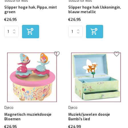
Souza for kids
Souza for kids
Slipper hoge hak, Pippa, mint
Slipper hoge hak IJskoningin,
groen
blauw metallic
€26,95
€26,95
Djeco
Djeco
Magnetisch muziekdoosje
Muziek/juwelen doosje
Bloemen
Bambi's lied
€26,95
€24,99