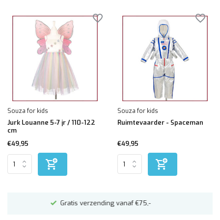
Souza for kids
Souza for kids
Jurk Louanne 5-7 jr / 110-122
Ruimtevaarder - Spaceman
cm
€49,95
€49,95
Altijd mooi ingepakt