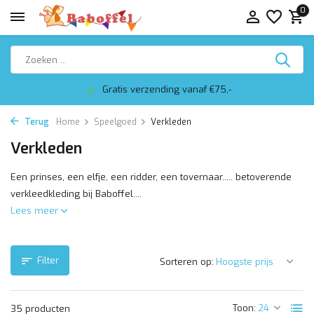
0
Altijd mooi ingepakt
Terug
Home
Speelgoed
Verkleden
Verkleden
Een prinses, een elfje, een ridder, een tovernaar..... betoverende
verkleedkleding bij Baboffel....
Lees meer
Filter
Sorteren op:
Toon:
35 producten