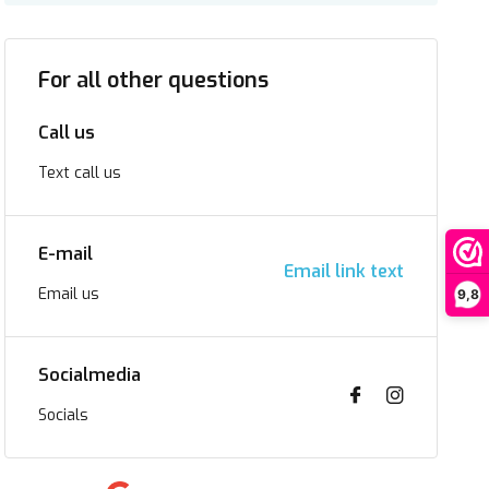
For all other questions
Call us
Text call us
E-mail
Email link text
Email us
9,8
Socialmedia
Socials