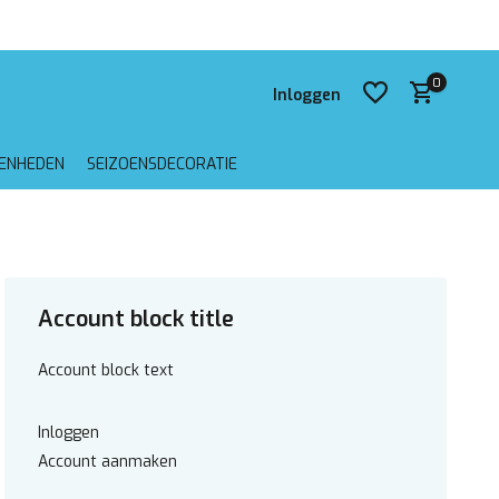
 verzending vanaf €75,-
0
Inloggen
GENHEDEN
SEIZOENSDECORATIE
Account aanmaken
Account aanmaken
Account block title
Account block text
Inloggen
Account aanmaken