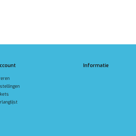
account
Informatie
reren
stellingen
ckets
rlanglijst