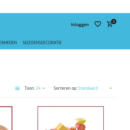
 verzending vanaf €75,-
0
Inloggen
GENHEDEN
SEIZOENSDECORATIE
Account aanmaken
Account aanmaken
Toon:
Sorteren op: