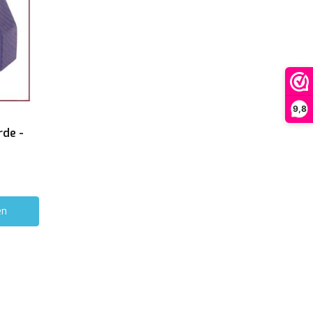
9,8
rde -
en