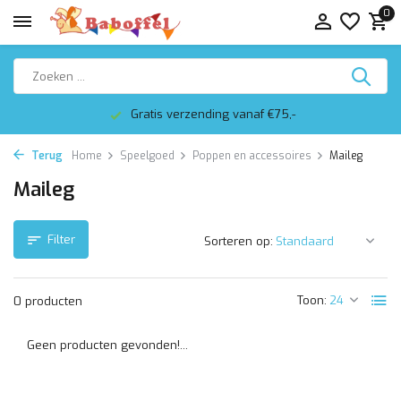
0
Gratis verzending vanaf €75,-
Terug
Home
Speelgoed
Poppen en accessoires
Maileg
Maileg
Filter
Sorteren op:
Toon:
0 producten
Geen producten gevonden!...