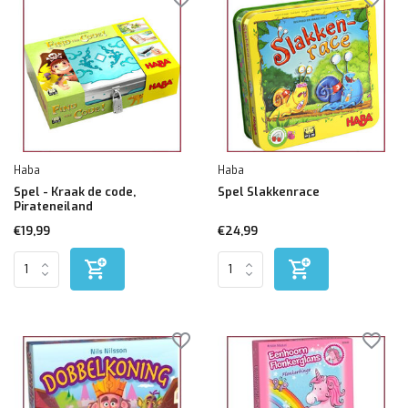
Haba
Haba
Spel - Kraak de code,
Spel Slakkenrace
Pirateneiland
€19,99
€24,99