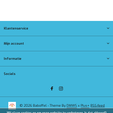
Klantenservice
Mijn account
Informatie
Socials
© 2026 Baboffel - Theme By
DMWS
x
Plus+
RSS-feed