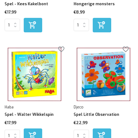
Spel - Kees Kakelbont
Hongerige monsters
€17,99
€8,99
Haba
Djeco
Spel - Walter Wikkelspin
Spel Little Observation
€17,99
€22,99