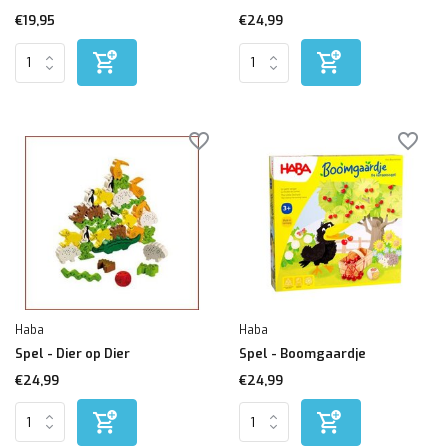
€19,95
€24,99
Haba
Haba
Spel - Dier op Dier
Spel - Boomgaardje
€24,99
€24,99