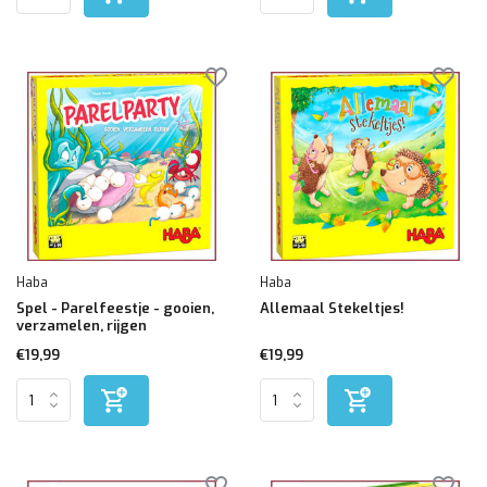
Haba
Haba
Spel - Parelfeestje - gooien,
Allemaal Stekeltjes!
verzamelen, rijgen
€19,99
€19,99