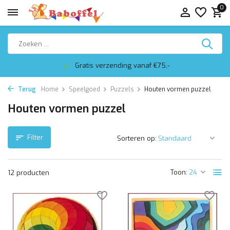
0
Gratis verzending vanaf €75,-
Terug
Home
Speelgoed
Puzzels
Houten vormen puzzel
Houten vormen puzzel
Filter
Sorteren op:
Toon:
12 producten