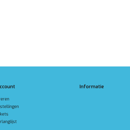
account
Informatie
reren
stellingen
ckets
rlanglijst