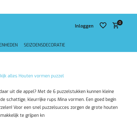
 verzending vanaf €75,-
0
Inloggen
GENHEDEN
SEIZOENSDECORATIE
Account aanmaken
kijk alles Houten vormen puzzel
Account aanmaken
 daar uit die appel? Met de 6 puzzelstukken kunnen kleine
de schattige, kleurrijke rups Mina vormen. Een goed begin
zzelen! Voor een snel puzzelsucces zorgen de grote houten
akkelijk te grijpen kn