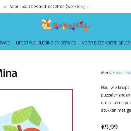
Voor 16:00 besteld, dezelfde (werk)dag verzonden
Gratis
RWEG
LIFESTYLE, KLEDING EN SERVIES
VOOR BIJZONDERE GELE
Mina
Merk:
Haba
Be
Nou, wie kruipt
puzzelvrienden 
om te leren pu
stukken met gem
€9,99