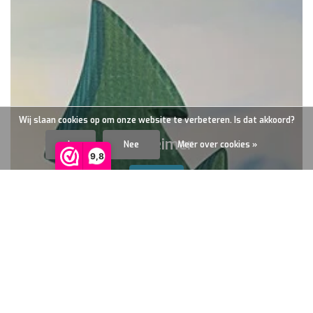
Wij slaan cookies op om onze website te verbeteren. Is dat akkoord?
Ostheimer
Ja
Nee
Meer over cookies »
9,8
Kijk hier