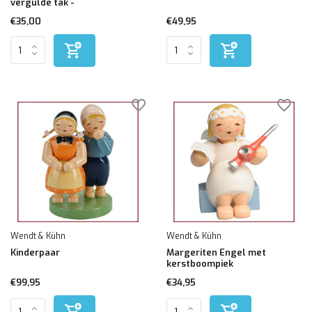
vergulde tak -
€35,00
€49,95
Wendt & Kühn
Wendt & Kühn
Kinderpaar
Margeriten Engel met
kerstboompiek
€99,95
€34,95