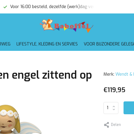
Voor 16:00 besteld, dezelfde (werk)dag verzonden
Gratis
RWEG
LIFESTYLE, KLEDING EN SERVIES
VOOR BIJZONDERE GELE
n engel zittend op
Merk:
Wendt & 
€119,95
Delen