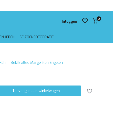
 verzending vanaf €75,-
0
Inloggen
GENHEDEN
SEIZOENSDECORATIE
Account aanmaken
Kühn
Bekijk alles Margeriten Engelen
Account aanmaken
Toevoegen aan winkelwagen