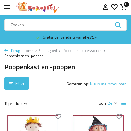
0
Gratis verzending vanaf €75,-
Terug
Home
Speelgoed
Poppen en accessoires
Poppenkast en -poppen
Poppenkast en -poppen
Filter
Sorteren op:
Toon:
11 producten