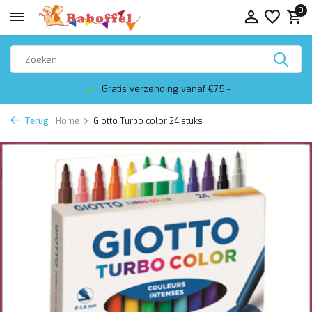
0
Gratis verzending vanaf €75,-
Terug
Home
Giotto Turbo color 24 stuks