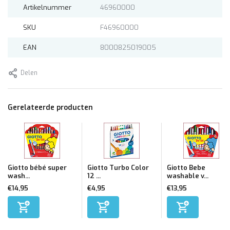
Artikelnummer
46960000
SKU
F46960000
EAN
8000825019005
Delen
Gerelateerde producten
Giotto bébé super
Giotto Turbo Color
Giotto Bebe
wash...
12 ...
washable v...
€14,95
€4,95
€13,95