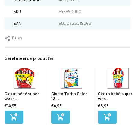
SKU
F46990000
EAN
8000825018565
Delen
Gerelateerde producten
Giotto bébé super
Giotto Turbo Color
Giotto bébé super
wash...
12 ...
was...
€14,95
€4,95
€8,95