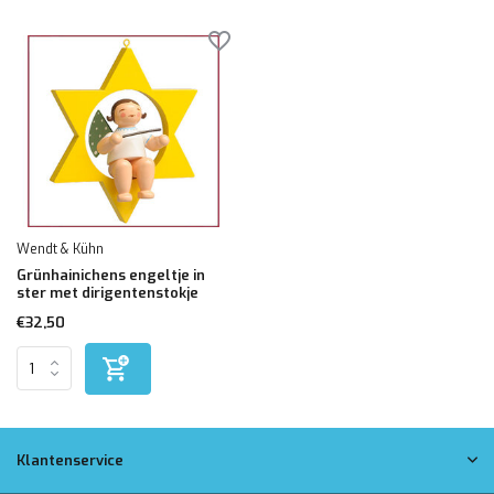
Wendt & Kühn
Grünhainichens engeltje in
ster met dirigentenstokje
€32,50
Klantenservice