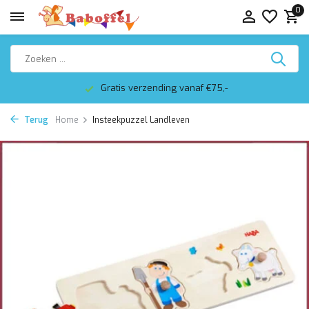
0
Gratis verzending vanaf €75,-
Terug
Home
Insteekpuzzel Landleven