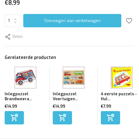
€8,99
Toevoegen aan winkelwagen
Delen
Gerelateerde producten
Inlegpuzzel
Inlegpuzzel
4 eerste puzzels -
Brandweera...
Voertuigen...
Hul...
€14,99
€14,99
€7,99