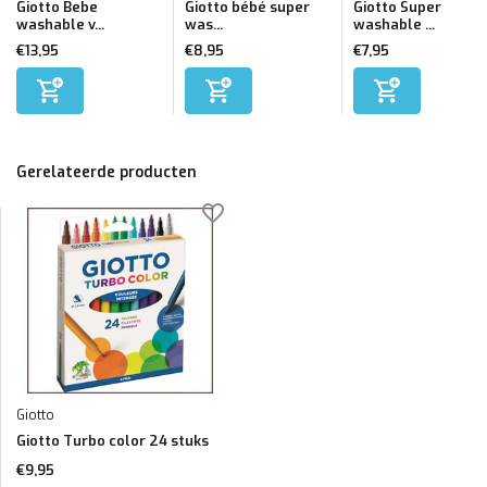
Giotto Bebe
Giotto bébé super
Giotto Super
washable v...
was...
washable ...
€13,95
€8,95
€7,95
Gerelateerde producten
Giotto
Giotto Turbo color 24 stuks
€9,95