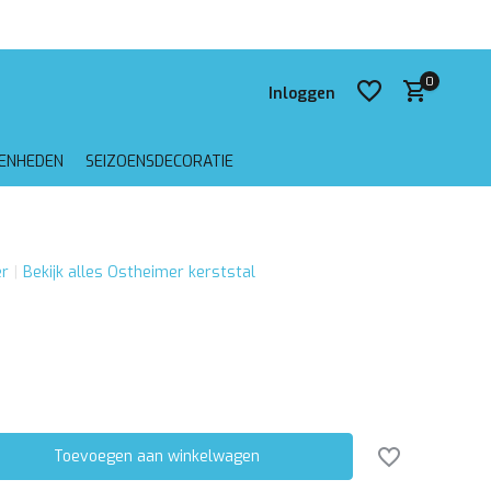
is verzending vanaf €75,-
0
Inloggen
GENHEDEN
SEIZOENSDECORATIE
Account aanmaken
r
Bekijk alles Ostheimer kerststal
Account aanmaken
Toevoegen aan winkelwagen