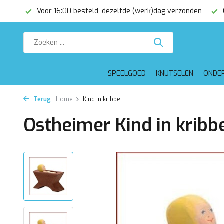
erzonden
Gratis verzending vanaf €75,-
Altijd mooi ingepa
SPEELGOED
KNUTSELEN
ONDE
Terug
Home
Kind in kribbe
Ostheimer Kind in kribb