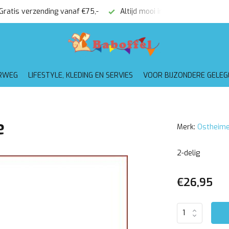
kt
Voor 16:00 besteld, dezelfde (werk)dag verzonden
Grat
RWEG
LIFESTYLE, KLEDING EN SERVIES
VOOR BIJZONDERE GELE
e
Merk:
Ostheime
2-delig
€26,95