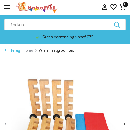
0
Gratis verzending vanaf €75,-
Terug
Home
Wielen set groot 16st