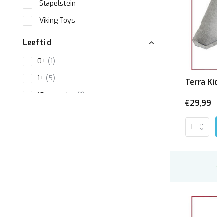
Stapelstein
Viking Toys
Leeftijd
0+
(1)
1+
(5)
Terra Ki
18 maanden
(1)
€29,99
2+
(1)
3+
(3)
4+
(1)
Toon meer
Materiaal
Kunststof
(9)