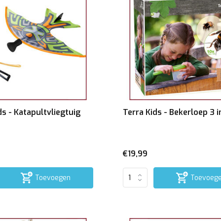
ds - Katapultvliegtuig
Terra Kids - Bekerloep 3 i
€19,99
Toevoegen
Toevoeg