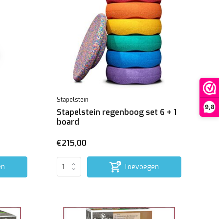
Stapelstein
9,8
Stapelstein regenboog set 6 + 1
board
€215,00
en
Toevoegen