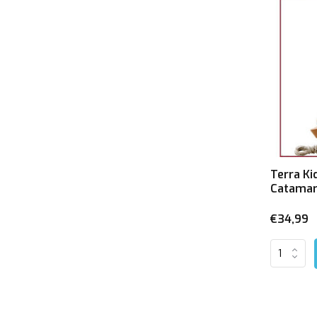
Terra K
Catama
€34,99