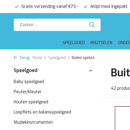
€75,-
Altijd mooi ingepakt
Voor 16:00 besteld, dezelfde 
SPEELGOED
KNUTSELEN
ONDE
Terug
Home
Speelgoed
Buiten spelen
Bui
Speelgoed
Baby speelgoed
42 produ
Peuter/kleuter
Houten speelgoed
Loopfiets en balansspeelgoed
Muziekinstrumenten