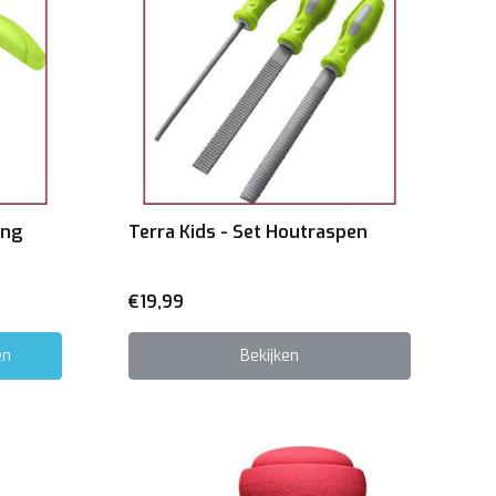
ang
Terra Kids - Set Houtraspen
€19,99
en
Bekijken