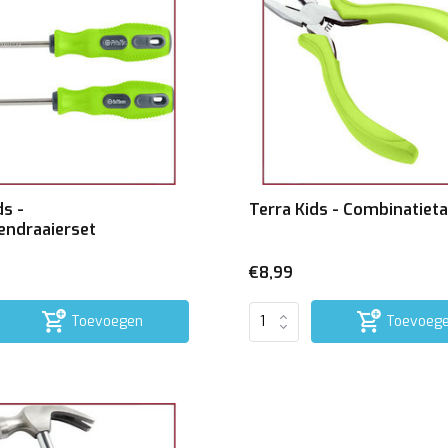
ds -
Terra Kids - Combinatiet
endraaierset
€8,99
Toevoegen
Toevoeg