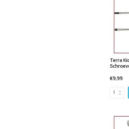
Baby speelgoed
6 maanden
(1)
9 maanden
(1)
1 jaar
(5)
Leeftijdscategorie
Terra Ki
3-6 jaar
(2)
Schroev
4-8 jaar
(2)
€9,99
6-10 jaar
(2)
7-13 jaar
(3)
8-15 jaar
(4)