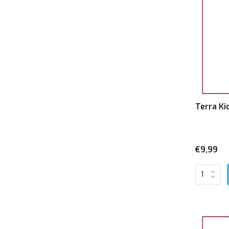
Terra Ki
€9,99