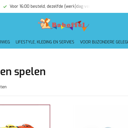
(werk)dag verzonden
Gratis verzending vanaf €75,-
RWEG
LIFESTYLE, KLEDING EN SERVIES
VOOR BIJZONDERE GELE
ten spelen
cten