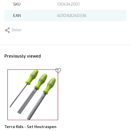
SKU
1304342001
EAN
4010168240336
Delen
Previously viewed
Terra Kids - Set Houtraspen