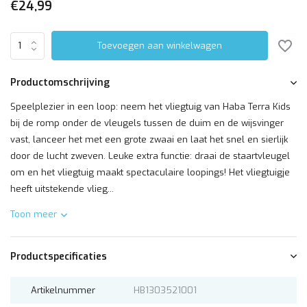
€24,99
Toevoegen aan winkelwagen
Productomschrijving
Speelplezier in een loop: neem het vliegtuig van Haba Terra Kids
bij de romp onder de vleugels tussen de duim en de wijsvinger
vast, lanceer het met een grote zwaai en laat het snel en sierlijk
door de lucht zweven. Leuke extra functie: draai de staartvleugel
om en het vliegtuig maakt spectaculaire loopings! Het vliegtuigje
heeft uitstekende vlieg...
Toon meer
Productspecificaties
Artikelnummer
HB1303521001