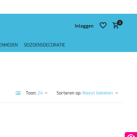
 verzending vanaf €75,-
0
Inloggen
GENHEDEN
SEIZOENSDECORATIE
Account aanmaken
Account aanmaken
Toon:
Sorteren op: