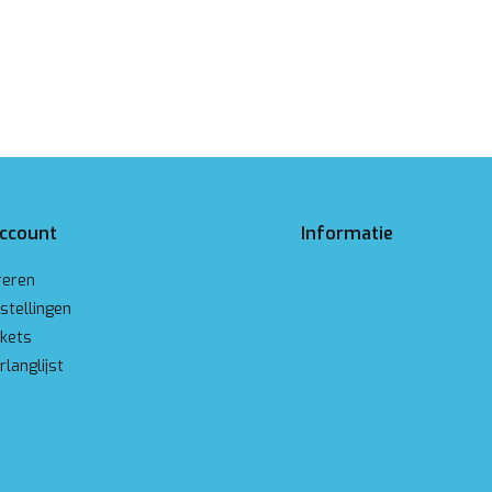
account
Informatie
reren
stellingen
ckets
rlanglijst