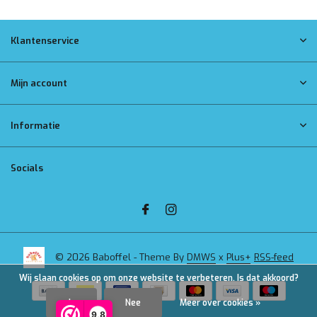
Klantenservice
Mijn account
Informatie
Socials
© 2026 Baboffel - Theme By
DMWS
x
Plus+
RSS-feed
Wij slaan cookies op om onze website te verbeteren. Is dat akkoord?
Ja
Nee
Meer over cookies »
9,8