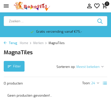
0
Gratis verzending vanaf €75,-
Terug
Home
Merken
MagnaTiles
MagnaTiles
Filter
Sorteren op:
Toon:
0 producten
Geen producten gevonden!...