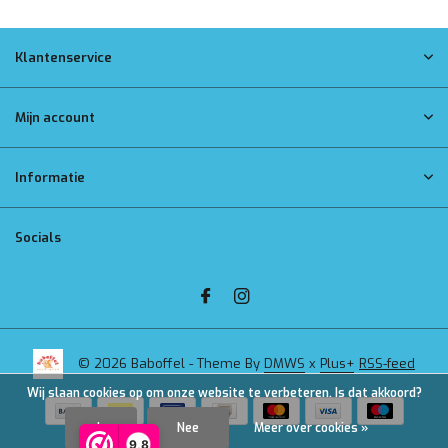
Klantenservice
Mijn account
Informatie
Socials
© 2026 Baboffel - Theme By
DMWS
x
Plus+
RSS-feed
Wij slaan cookies op om onze website te verbeteren. Is dat akkoord?
Ja
Nee
Meer over cookies »
9,8