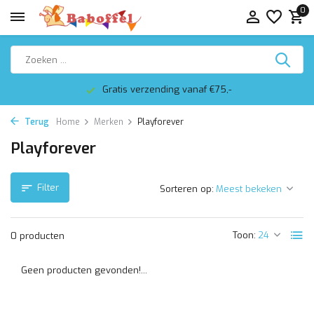
0
Gratis verzending vanaf €75,-
Terug
Home
Merken
Playforever
Playforever
Filter
Sorteren op:
Toon:
0 producten
Geen producten gevonden!...