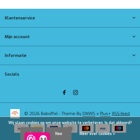
Klantenservice
Mijn account
Informatie
Socials
© 2026 Baboffel - Theme By
DMWS
x
Plus+
RSS-feed
Wij slaan cookies op om onze website te verbeteren. Is dat akkoord?
Ja
Nee
Meer over cookies »
9,8