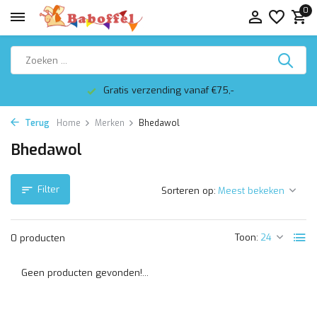
0
Gratis verzending vanaf €75,-
Terug
Home
Merken
Bhedawol
Bhedawol
Filter
Sorteren op:
Toon:
0 producten
Geen producten gevonden!...