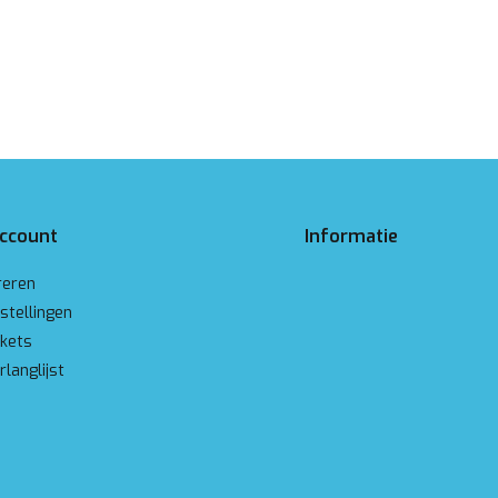
account
Informatie
reren
stellingen
ckets
rlanglijst