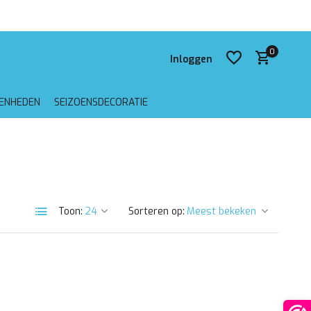
 verzending vanaf €75,-
0
Inloggen
GENHEDEN
SEIZOENSDECORATIE
Account aanmaken
Account aanmaken
Toon:
Sorteren op: