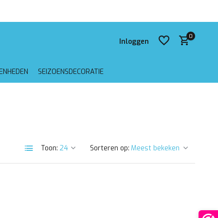
 verzending vanaf €75,-
0
Inloggen
GENHEDEN
SEIZOENSDECORATIE
Account aanmaken
Account aanmaken
Toon:
Sorteren op: