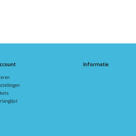
account
Informatie
reren
stellingen
ckets
rlanglijst