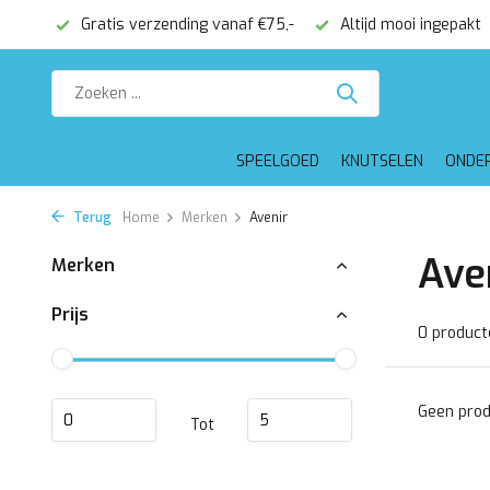
onden
Gratis verzending vanaf €75,-
Altijd mooi ingepakt
SPEELGOED
KNUTSELEN
ONDE
Terug
Home
Merken
Avenir
Ave
Merken
Prijs
0 product
Geen prod
Tot