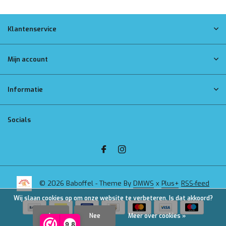
Klantenservice
Mijn account
Informatie
Socials
© 2026 Baboffel - Theme By
DMWS
x
Plus+
RSS-feed
Wij slaan cookies op om onze website te verbeteren. Is dat akkoord?
Ja
Nee
Meer over cookies »
9,8