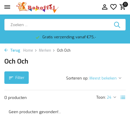
0
Gratis verzending vanaf €75,-
Terug
Home
Merken
Och Och
Och Och
Filter
Sorteren op:
Toon:
0 producten
Geen producten gevonden!...