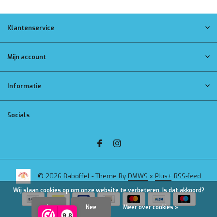
Klantenservice
Mijn account
Informatie
Socials
© 2026 Baboffel - Theme By
DMWS
x
Plus+
RSS-feed
Wij slaan cookies op om onze website te verbeteren. Is dat akkoord?
Ja
Nee
Meer over cookies »
9,8