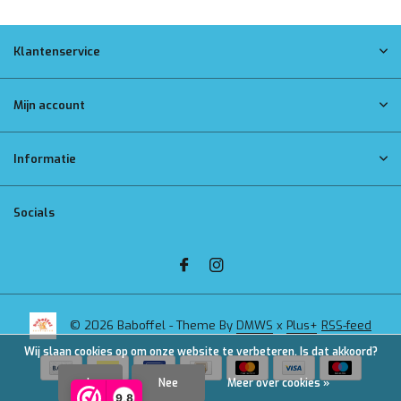
Klantenservice
Mijn account
Informatie
Socials
© 2026 Baboffel - Theme By
DMWS
x
Plus+
RSS-feed
Wij slaan cookies op om onze website te verbeteren. Is dat akkoord?
Ja
Nee
Meer over cookies »
9,8