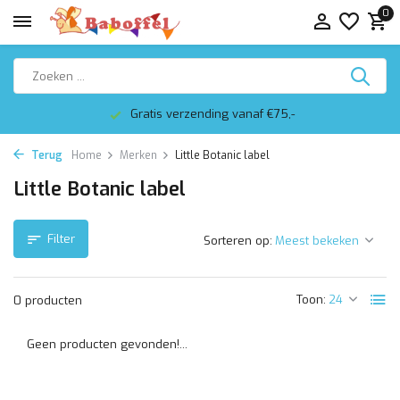
0
Gratis verzending vanaf €75,-
Terug
Home
Merken
Little Botanic label
Little Botanic label
Filter
Sorteren op:
Toon:
0 producten
Geen producten gevonden!...