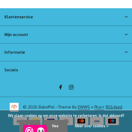
Klantenservice
Mijn account
Informatie
Socials
© 2026 Baboffel - Theme By
DMWS
x
Plus+
RSS-feed
Wij slaan cookies op om onze website te verbeteren. Is dat akkoord?
Ja
Nee
Meer over cookies »
9,8