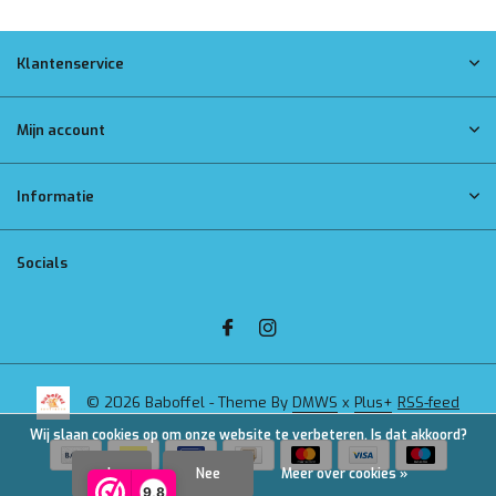
Klantenservice
Mijn account
Informatie
Socials
© 2026 Baboffel - Theme By
DMWS
x
Plus+
RSS-feed
Wij slaan cookies op om onze website te verbeteren. Is dat akkoord?
Ja
Nee
Meer over cookies »
9,8