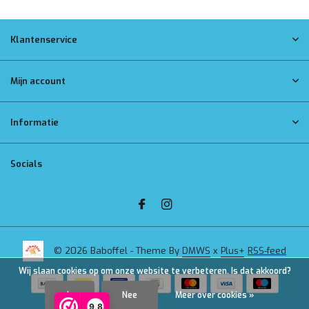
Klantenservice
Mijn account
Informatie
Socials
© 2026 Baboffel - Theme By
DMWS
x
Plus+
RSS-feed
Wij slaan cookies op om onze website te verbeteren. Is dat akkoord?
Ja
Nee
Meer over cookies »
9,8