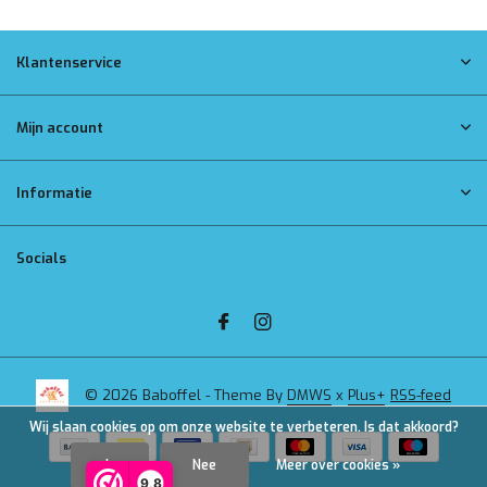
Klantenservice
Mijn account
Informatie
Socials
© 2026 Baboffel - Theme By
DMWS
x
Plus+
RSS-feed
Wij slaan cookies op om onze website te verbeteren. Is dat akkoord?
Ja
Nee
Meer over cookies »
9,8