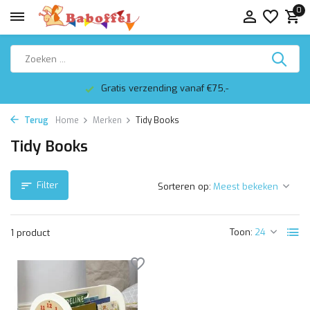
0
Gratis verzending vanaf €75,-
Terug
Home
Merken
Tidy Books
Tidy Books
Filter
Sorteren op:
Toon:
1 product