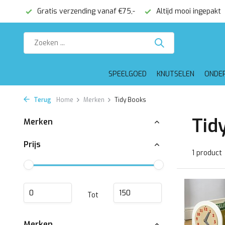
onden
Gratis verzending vanaf €75,-
Altijd mooi ingepakt
SPEELGOED
KNUTSELEN
ONDE
Terug
Home
Merken
Tidy Books
Tid
Merken
Prijs
1 product
Tot
Merken