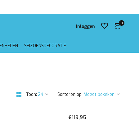
 verzending vanaf €75,-
0
Inloggen
GENHEDEN
SEIZOENSDECORATIE
Account aanmaken
Account aanmaken
Toon:
Sorteren op:
€119,95