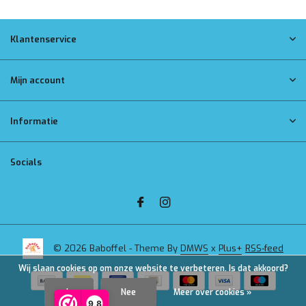
Klantenservice
Mijn account
Informatie
Socials
© 2026 Baboffel - Theme By
DMWS
x
Plus+
RSS-feed
Wij slaan cookies op om onze website te verbeteren. Is dat akkoord?
Ja
Nee
Meer over cookies »
9,8