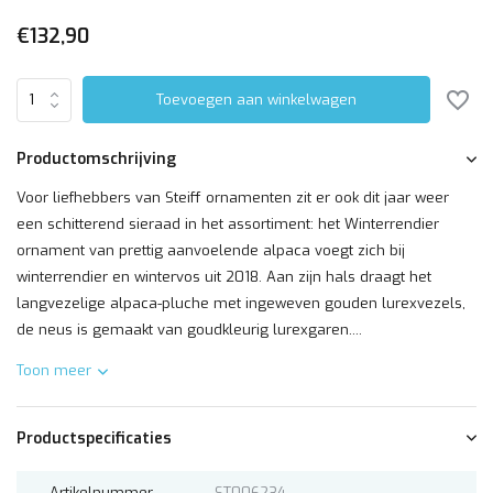
€132,90
Toevoegen aan winkelwagen
Productomschrijving
Voor liefhebbers van Steiff ornamenten zit er ook dit jaar weer
een schitterend sieraad in het assortiment: het Winterrendier
ornament van prettig aanvoelende alpaca voegt zich bij
winterrendier en wintervos uit 2018. Aan zijn hals draagt het
langvezelige alpaca-pluche met ingeweven gouden lurexvezels,
de neus is gemaakt van goudkleurig lurexgaren....
Toon meer
Productspecificaties
Artikelnummer
ST006234