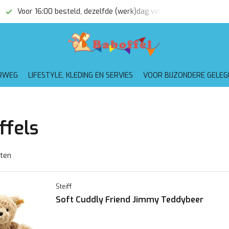
(werk)dag verzonden
Gratis verzending vanaf €75,-
RWEG
LIFESTYLE, KLEDING EN SERVIES
VOOR BIJZONDERE GELE
ffels
ten
Steiff
Soft Cuddly Friend Jimmy Teddybeer