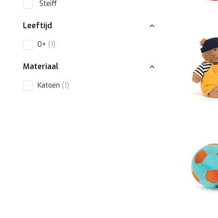
Steiff
Leeftijd
0+
(1)
Materiaal
Katoen
(1)
Baby speelgoed
0 maanden
(1)