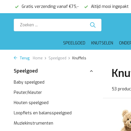
€75,-
Altijd mooi ingepakt
Voor 16:00 besteld, dezelfde 
SPEELGOED
KNUTSELEN
ONDE
Terug
Home
Speelgoed
Knuffels
Knu
Speelgoed
Baby speelgoed
53 produc
Peuter/kleuter
Houten speelgoed
Loopfiets en balansspeelgoed
Muziekinstrumenten