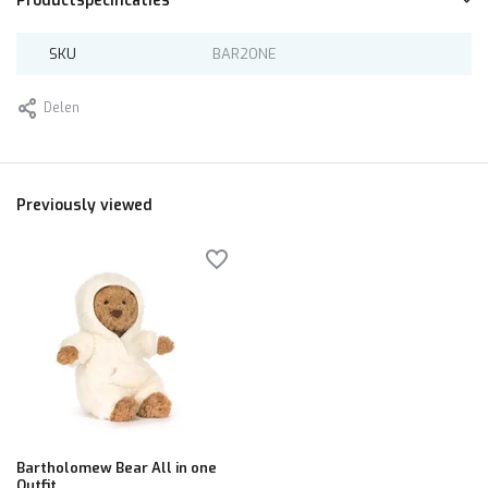
Productspecificaties
SKU
BAR2ONE
Delen
Previously viewed
Bartholomew Bear All in one
Outfit