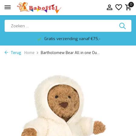
0
Gratis verzending vanaf €75,-
Terug
Home
Bartholomew Bear All in one Ou...