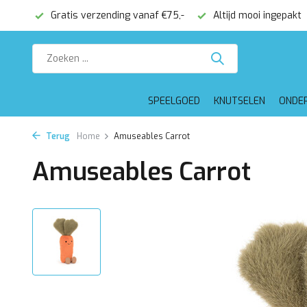
€75,-
Altijd mooi ingepakt
Voor 16:00 besteld, dezelfde 
SPEELGOED
KNUTSELEN
ONDE
Terug
Home
Amuseables Carrot
Amuseables Carrot