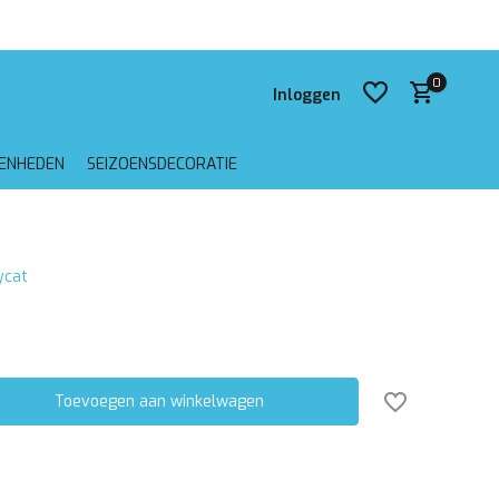
0
Inloggen
GENHEDEN
SEIZOENSDECORATIE
Account aanmaken
lycat
Account aanmaken
Toevoegen aan winkelwagen