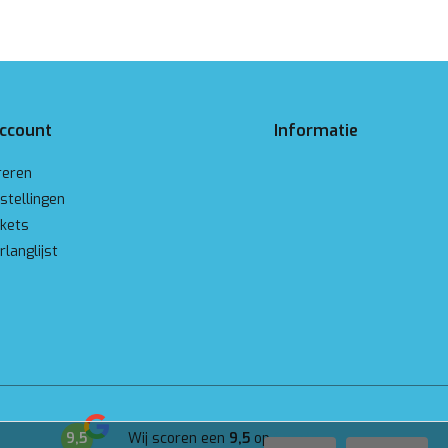
account
Informatie
reren
stellingen
ckets
rlanglijst
9,5
Wij scoren een
9,5
op
Google