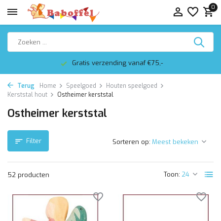
0
Altijd mooi ingepakt
Terug
Home
Speelgoed
Houten speelgoed
Kerststal hout
Ostheimer kerststal
Ostheimer kerststal
Filter
Sorteren op:
Toon:
52 producten