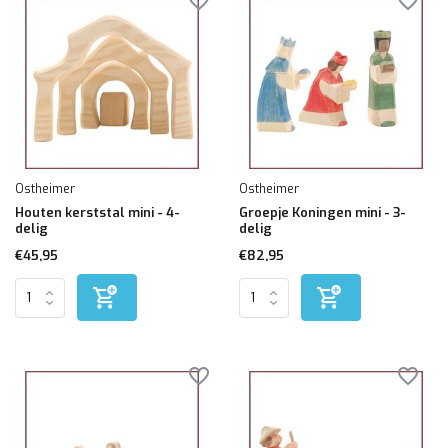
Ostheimer
Ostheimer
Houten kerststal mini - 4-
Groepje Koningen mini - 3-
delig
delig
€45,95
€82,95