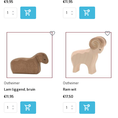
€9,95
€11,95
Ostheimer
Ostheimer
Lam liggend, bruin
Ram wit
€11,95
€17,50