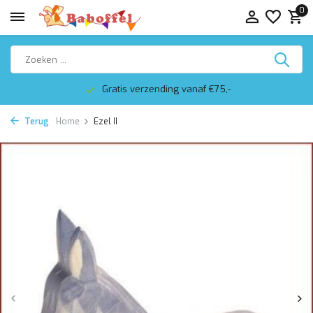
0
Gratis verzending vanaf €75,-
Terug
Home
Ezel II